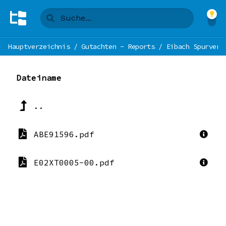
Hauptverzeichnis
/
Gutachten - Reports
/
Eibach Spurverb
Dateiname
..
ABE91596.pdf
E02XT0005-00.pdf