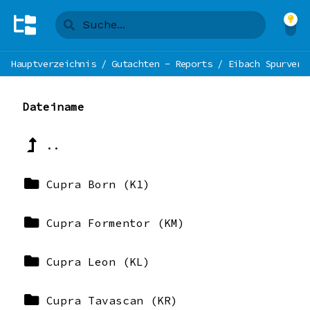
Hauptverzeichnis
/
Gutachten - Reports
/
Eibach Spurverb
Dateiname
..
Cupra Born (K1)
Cupra Formentor (KM)
Cupra Leon (KL)
Cupra Tavascan (KR)