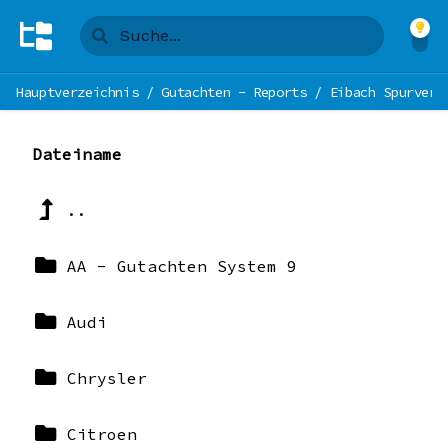
Hauptverzeichnis
/
Gutachten - Reports
/
Eibach Spurverb
Dateiname
..
AA - Gutachten System 9
Audi
Chrysler
Citroen