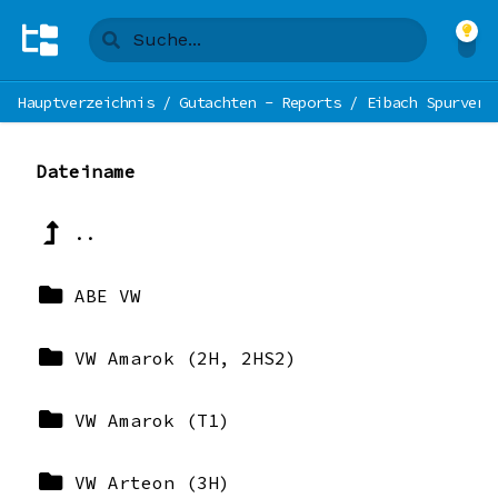
Hauptverzeichnis
/
Gutachten - Reports
/
Eibach Spurverb
Dateiname
..
ABE VW
VW Amarok (2H, 2HS2)
VW Amarok (T1)
VW Arteon (3H)