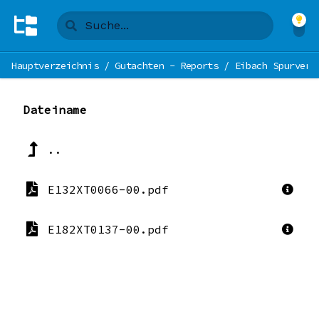
Hauptverzeichnis
/
Gutachten - Reports
/
Eibach Spurverb
Dateiname
..
E132XT0066-00.pdf
E182XT0137-00.pdf